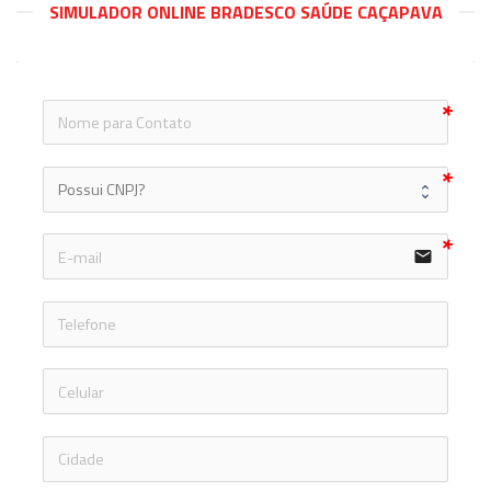
SIMULADOR ONLINE BRADESCO SAÚDE CAÇAPAVA
icon
email
icon-ph
icon-ph