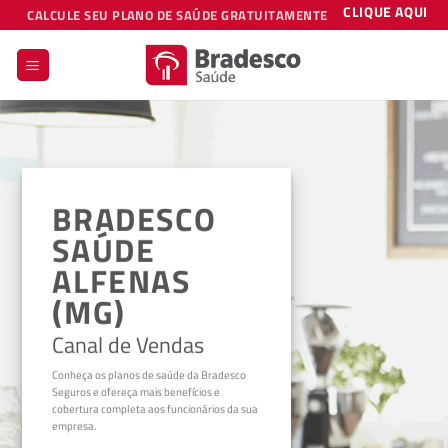
Skip
CLIQUE AQUI
CALCULE SEU PLANO DE SAÚDE GRATUITAMENTE
to
content
BRADESCO
SAÚDE
ALFENAS
(MG)
Canal de Vendas
Conheça os planos de saúde da Bradesco
Seguros e ofereça mais benefícios e
cobertura completa aos funcionários da sua
empresa.