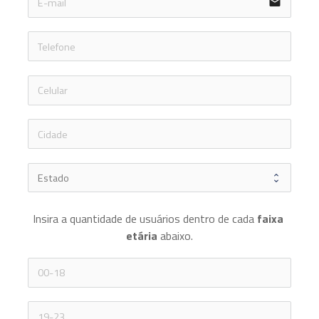
email
icon-ph
icon-ph
Insira a quantidade de usuários dentro de cada 
faixa 
etária 
abaixo.