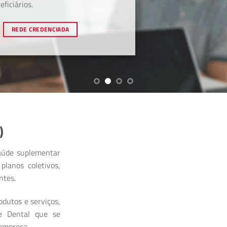
ficiários.
REDE CREDENCIADA
)
aúde suplementar
planos coletivos,
ntes.
dutos e serviços,
 e Dental que se
 empresa.