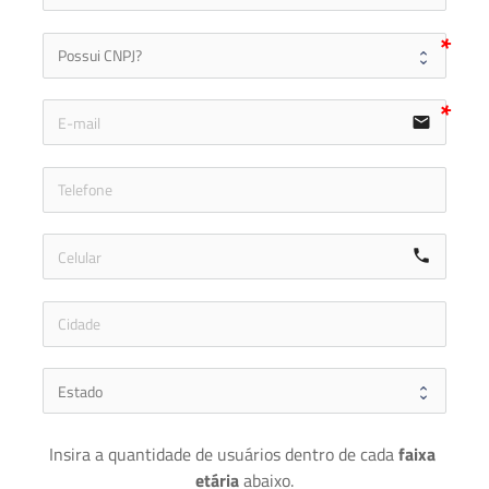
email
icon-ph
call
Insira a quantidade de usuários dentro de cada 
faixa 
etária 
abaixo.