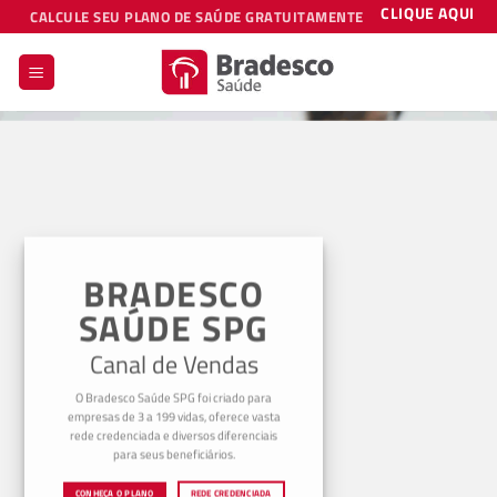
Skip
CLIQUE AQUI
CALCULE SEU PLANO DE SAÚDE GRATUITAMENTE
to
content
BRADESCO
SAÚDE SPG
Canal de Vendas
O Bradesco Saúde SPG foi criado para
empresas de 3 a 199 vidas, oferece vasta
rede credenciada e diversos diferenciais
para seus beneficiários.
CONHEÇA O PLANO
REDE CREDENCIADA