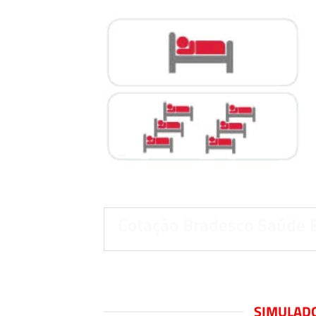
Cotação Bradesco Saúde 
SIMULADO