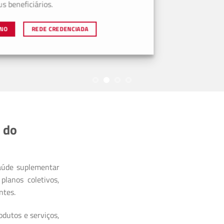
ficiários.
REDE CREDENCIADA
 do
aúde suplementar
planos coletivos,
ntes.
dutos e serviços,