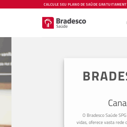
Skip
CALCULE SEU PLANO DE SAÚDE GRATUITAMENT
to
content
BRADES
S
Canal d
O Bradesco Saúde SPG foi cr
vidas, oferece vasta rede creden