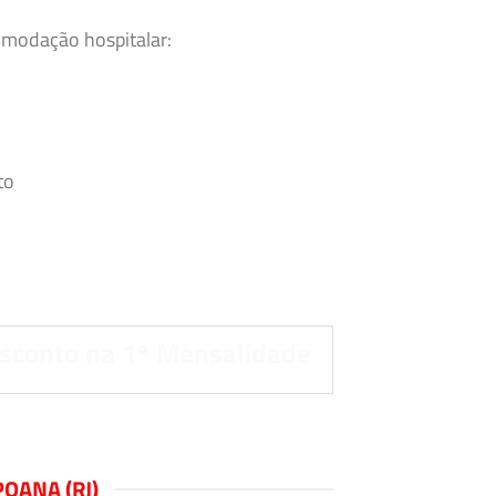
omodação hospitalar:
.
to
sconto na 1º Mensalidade
OANA (RJ)