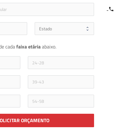
e
icon-phone
de cada 
faixa etária 
abaixo.
OLICITAR ORÇAMENTO