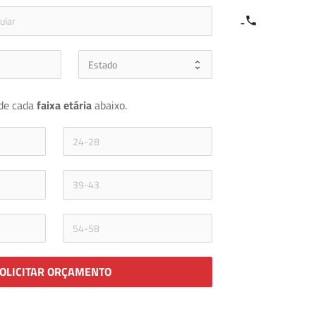
e
icon-phone
de cada 
faixa etária 
abaixo.
OLICITAR ORÇAMENTO