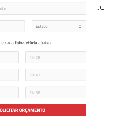
e
icon-phone
de cada 
faixa etária 
abaixo.
OLICITAR ORÇAMENTO