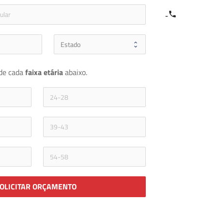
e
icon-phone
de cada 
faixa etária 
abaixo.
OLICITAR ORÇAMENTO