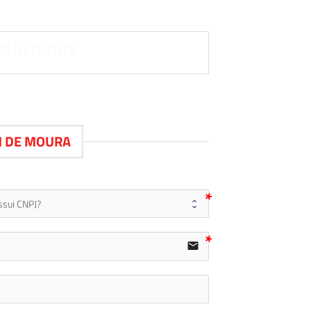
NSALIDADE
M DE MOURA
user
email