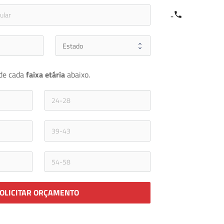
e
icon-phone
de cada 
faixa etária 
abaixo.
OLICITAR ORÇAMENTO