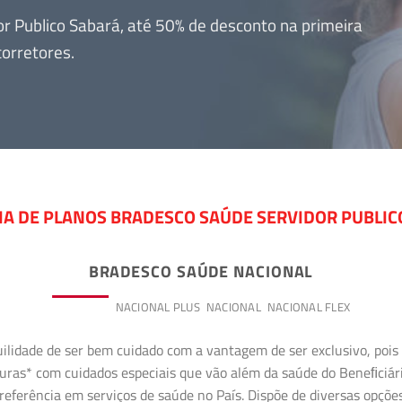
 Publico Sabará, até 50% de desconto na primeira
orretores.
IA DE PLANOS BRADESCO SAÚDE SERVIDOR PUBLIC
BRADESCO SAÚDE NACIONAL
PREMIUM
NACIONAL PLUS
NACIONAL
NACIONAL FLEX
uilidade de ser bem cuidado com a vantagem de ser exclusivo, poi
erturas* com cuidados especiais que vão além da saúde do Beneﬁciá
referência em serviços de saúde no País. Dispõe de diversas opçõe