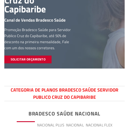
Cruz do
Capibaribe
Canal de Vendas Bradesco Saúde
Promoção Bradesco Saúde para Servidor
Publico Cruz do Capibaribe, até 50% de
desconto na primeira mensalidade, Fale
com um dos nossos corretores.
SOLICITAR ORÇAMENTO
CATEGORIA DE PLANOS BRADESCO SAÚDE SERVIDOR
PUBLICO CRUZ DO CAPIBARIBE
BRADESCO SAÚDE NACIONAL
PREMIUM
NACIONAL PLUS
NACIONAL
NACIONAL FLEX