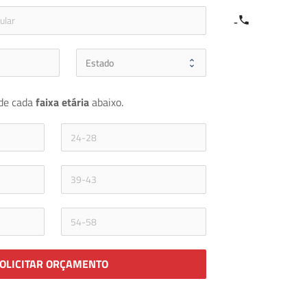
e
icon-phone
de cada 
faixa etária 
abaixo.
OLICITAR ORÇAMENTO