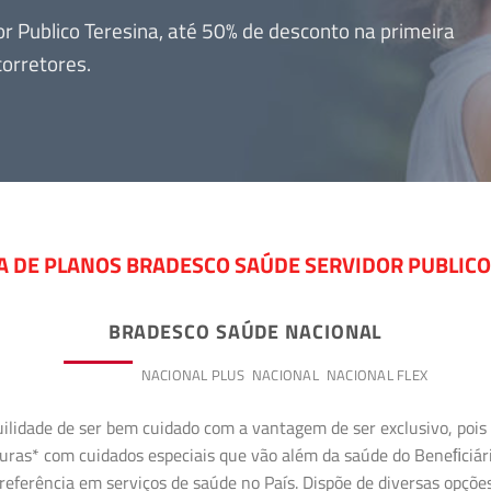
 Publico Teresina, até 50% de desconto na primeira
orretores.
A DE PLANOS BRADESCO SAÚDE SERVIDOR PUBLICO
BRADESCO SAÚDE NACIONAL
PREMIUM
NACIONAL PLUS
NACIONAL
NACIONAL FLEX
uilidade de ser bem cuidado com a vantagem de ser exclusivo, poi
erturas* com cuidados especiais que vão além da saúde do Beneﬁciá
referência em serviços de saúde no País. Dispõe de diversas opçõe