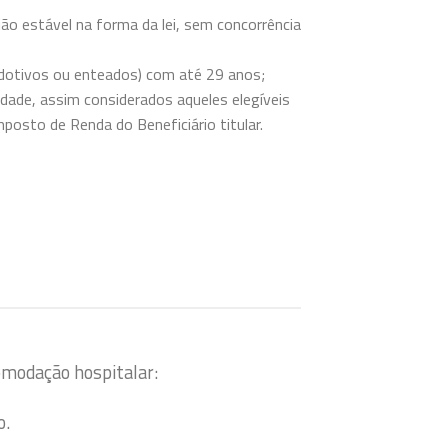
ão estável na forma da lei, sem concorrência
 adotivos ou enteados) com até 29 anos;
 idade, assim considerados aqueles elegíveis
mposto de Renda do Beneficiário titular.
omodação hospitalar:
o.