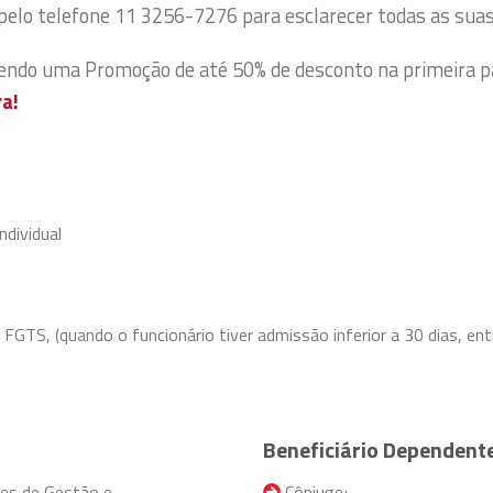
pelo telefone 11 3256-7276 para esclarecer todas as sua
cendo uma Promoção de até 50% de desconto na primeira p
ra!
ndividual
GTS, (quando o funcionário tiver admissão inferior a 30 dias, entr
Beneficiário Dependent
res de Gestão e
Cônjuge;