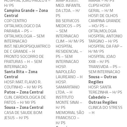
HOSPITAL JOAO PAULO II –
AMIP ASSIST.
MARIA – H/ PS
H/ PS
MED. INFANTIL
CLIPSI HOSP.
Campina Grande – Zona
DA LTDA. – H/
GERAL – H/ M
Central
PS
HOSP. DE OLHOS
COP CENTRO
BB SERVICOS
CAMPINA GRANDE
OFTALMOLOGICO DA
MEDICOS – PS
– HO/ PS –
PARAIBA – PS –
– SEM
OFTALMOLOGIA
OFTALMOLOGIA – SEM
INTERNACAO
HOSPITAL ANTONIO
INTERNACAO
CLIM – H/ M/ PS
TARGINO – H/ PS
INST. NEUROPSIQUIATRICO
HOSPITAL
HOSPITAL DA FAP –
DE C GRANDE – H
RESIDENCIAL –
H/ M/ PS
PRONTO SOCORRO DE
PS – SEM
HOSPITAL JOAO
FRATURAS – H – SEM
INTERNACAO
XXIII – H/ PS
INTERNACAO
HOSP.
TRANSVIDA – PS –
Santa Rita – Zona
NAPOLEÃO
SEM INTERNACAO
Central
LAUREANO – H
Sousa – Outras
HOSP. MAT. FLAVIO R.
HOSP.
Regiões
COUTINHO – H/ M/ PS
SAMARITANO
HOSP. SANTA
Patos – Zona Central
LTDA. – H
TEREZINHA – H/ PS
CLIN. CARDIOLOGICA DE
INSTITUTO
Cabedelo –
PATOS – H/ M/ PS
MONTE SINAI –
Outras Regiões
Sousa – Zona Central
H/ PS
CLINICA DO STRESS
CASA DE SAUDE BOM
MEMORIAL SÃO
– H
JESUS – H/ PS
FRANCISCO –
H/ PS