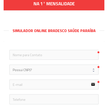
NA 1° MENSALIDADE
SIMULADOR ONLINE BRADESCO SAÚDE PARAÍBA
icon
email
icon-ph