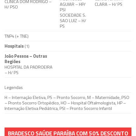
CLÍNICA DOM RODRIGO –
AGUIAR – HP/
CLARA – H/ PS
H/ PSO
PSI
SOCIEDADE S.
SAO LUIZ – H/
PS
TNP4
(+ TNE)
Hospitais
(1)
João Pessoa – Outras
Regiões
HOSPITAL DA PADROEIRA
– H/ PS
Legendas
H – Internação Eletiva, PS – Pronto Socorro, M – Maternidade, PSO
– Pronto Socorro Ortopédico, HO – Hospital Oftalmologista, HP –
Internação Eletiva Pediátrica, PSI – Pronto Socorro Infantil
BRADESCO SAÚDE PARAÍBA COM 50% DESCONTO