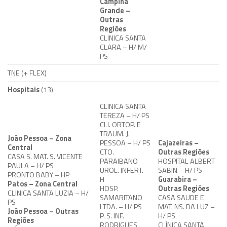
Campina
Grande –
Outras
Regiões
CLINICA SANTA
CLARA – H/ M/
PS
TNE
(+ FLEX)
Hospitais
(13)
CLINICA SANTA
TEREZA – H/ PS
CLI. ORTOP. E
TRAUM. J.
João Pessoa – Zona
PESSOA – H/ PS
Cajazeiras –
Central
CTO.
Outras Regiões
CASA S. MAT. S. VICENTE
PARAIBANO
HOSPITAL ALBERT
PAULA – H/ PS
UROL. INFERT. –
SABIN – H/ PS
PRONTO BABY – HP
H
Guarabira –
Patos – Zona Central
HOSP.
Outras Regiões
CLINICA SANTA LUZIA – H/
SAMARITANO
CASA SAUDE E
PS
LTDA. – H/ PS
MAT. NS. DA LUZ –
João Pessoa – Outras
P. S. INF.
H/ PS
Regiões
RODRIGUES
CLÍNICA SANTA