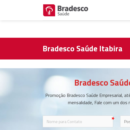
Skip
to
content
Bradesco Saúde Itabira
Bradesco Saúde
Promoção Bradesco Saúde Empresarial, até
mensalidade, Fale com um dos 
icon-