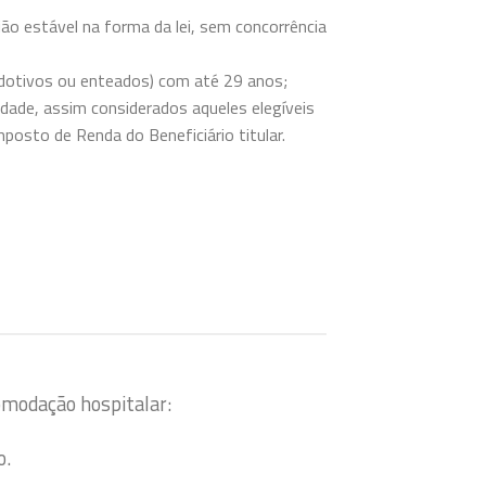
ão estável na forma da lei, sem concorrência
 adotivos ou enteados) com até 29 anos;
 idade, assim considerados aqueles elegíveis
mposto de Renda do Beneficiário titular.
omodação hospitalar:
o.