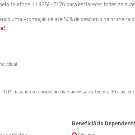
pelo telefone 11 3256-7276 para esclarecer todas as sua
cendo uma Promoção de até 50% de desconto na primeira p
ra!
ndividual
GTS, (quando o funcionário tiver admissão inferior a 30 dias, entr
Beneficiário Dependent
res de Gestão e
Cônjuge;