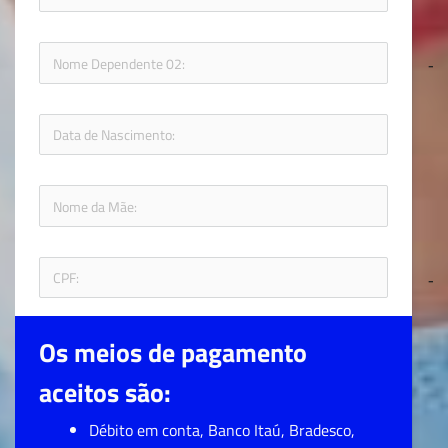
icon-
icon-fol
Os meios de pagamento 
aceitos são:
Débito em conta, Banco Itaú, Bradesco, 