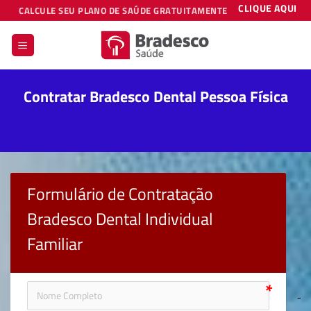
Skip
CLIQUE AQUI
CALCULE SEU PLANO DE SAÚDE GRATUITAMENTE
to
content
Contratar Bradesco Dental Pessoa Física
Formulário de Contratação 
Bradesco Dental Individual 
Familiar
icon-