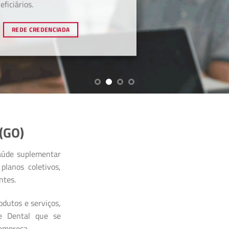
ficiários.
REDE CREDENCIADA
(GO)
aúde suplementar
planos coletivos,
ntes.
dutos e serviços,
 e Dental que se
 empresa.