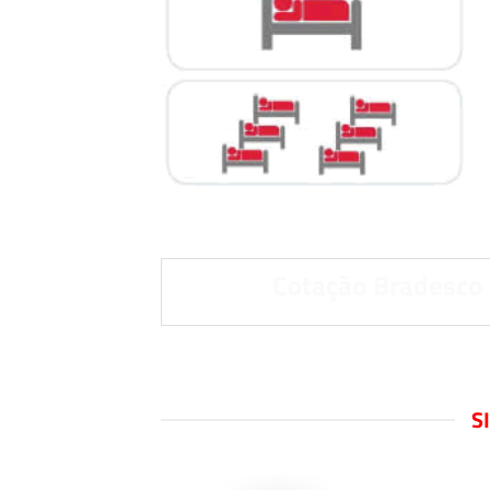
Cotação Bradesco
S