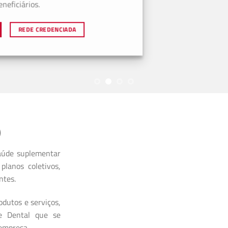
ficiários.
REDE CREDENCIADA
)
aúde suplementar
planos coletivos,
ntes.
dutos e serviços,
 e Dental que se
 empresa.