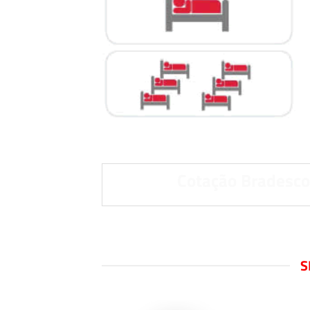
Cotação Bradesco
S