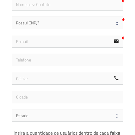
icon
email
icon-ph
call
Insira a quantidade de usuários dentro de cada 
faixa 