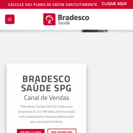
Skip
CLIQUE AQUI
CALCULE SEU PLANO DE SAÚDE GRATUITAMENTE
to
content
BRADESCO
SAÚDE SPG
Canal de Vendas
O Bradesco Saúde SPG foi criado para
empresas de 3 a 199 vidas, oferece vasta
rede credenciada e diversos diferenciais
para seus beneficiários.
CONHEÇA O PLANO
REDE CREDENCIADA