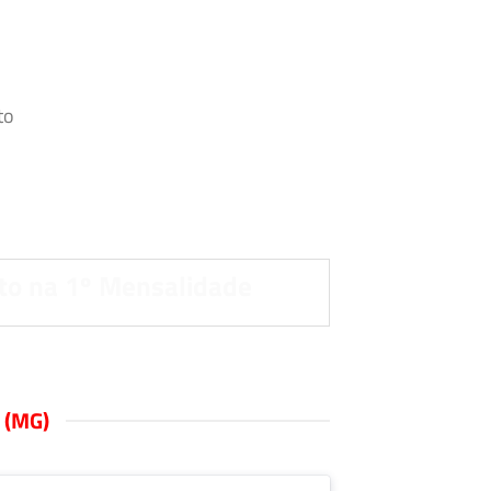
.
to
to na 1º Mensalidade
 (MG)