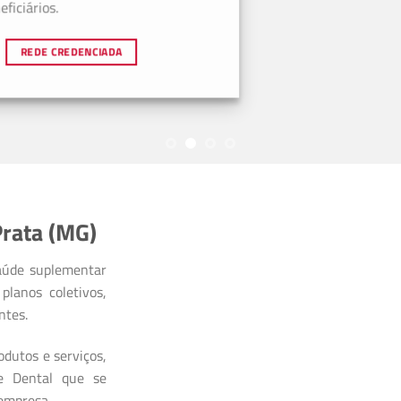
ficiários.
REDE CREDENCIADA
rata (MG)
aúde suplementar
planos coletivos,
ntes.
dutos e serviços,
 e Dental que se
 empresa.