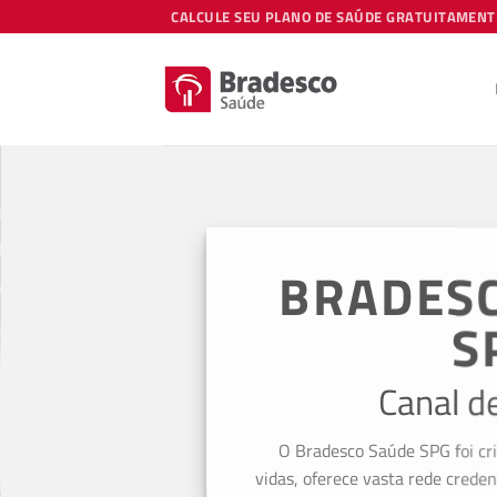
Skip
CALCULE SEU PLANO DE SAÚDE GRATUITAMENT
to
content
BRADES
S
Canal d
O Bradesco Saúde SPG foi cr
vidas, oferece vasta rede creden