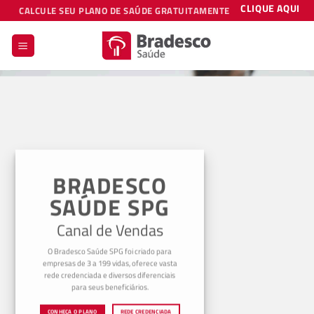
Skip
CLIQUE AQUI
CALCULE SEU PLANO DE SAÚDE GRATUITAMENTE
to
content
BRADESCO
SAÚDE SPG
Canal de Vendas
O Bradesco Saúde SPG foi criado para
empresas de 3 a 199 vidas, oferece vasta
rede credenciada e diversos diferenciais
para seus beneficiários.
CONHEÇA O PLANO
REDE CREDENCIADA