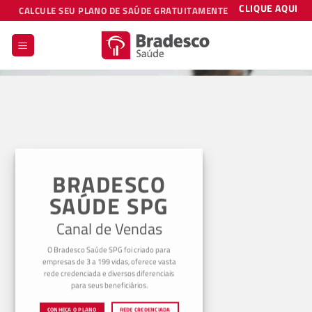
Skip
CLIQUE AQUI
CALCULE SEU PLANO DE SAÚDE GRATUITAMENTE
to
content
BRADESCO
SAÚDE SPG
Canal de Vendas
O Bradesco Saúde SPG foi criado para
empresas de 3 a 199 vidas, oferece vasta
rede credenciada e diversos diferenciais
para seus beneficiários.
CONHEÇA O PLANO
REDE CREDENCIADA