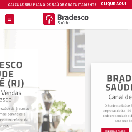
Skip
CLIQUE AQUI
CALCULE SEU PLANO DE SAÚDE GRATUITAMENTE
to
content
BRADESCO
SAÚDE SPG
Canal de Vendas
O Bradesco Saúde SPG foi criado para
empresas de 3 a 199 vidas, oferece vasta
rede credenciada e diversos diferenciais
para seus beneficiários.
CONHEÇA O PLANO
REDE CREDENCIADA