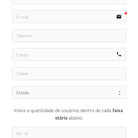
email
icon-ph
call
Insira a quantidade de usuários dentro de cada 
faixa 
etária 
abaixo.