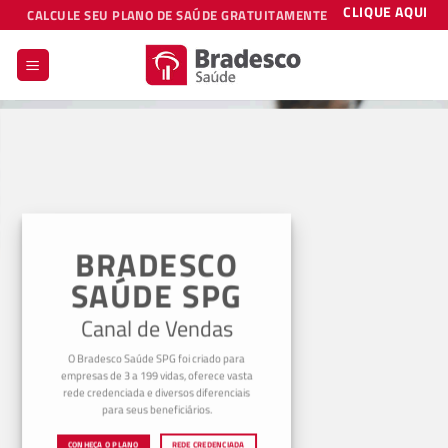
Skip
CLIQUE AQUI
CALCULE SEU PLANO DE SAÚDE GRATUITAMENTE
to
content
BRADESCO
SAÚDE SPG
Canal de Vendas
O Bradesco Saúde SPG foi criado para
empresas de 3 a 199 vidas, oferece vasta
rede credenciada e diversos diferenciais
para seus beneficiários.
CONHEÇA O PLANO
REDE CREDENCIADA