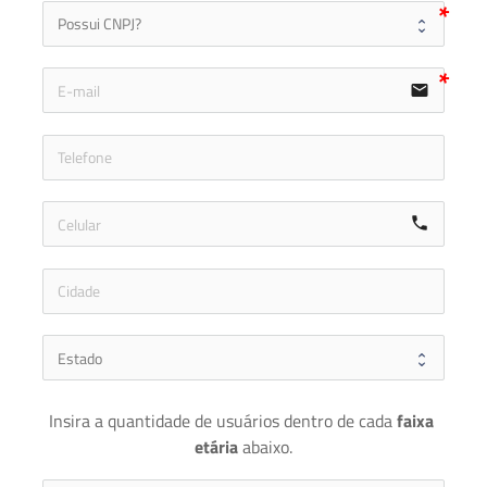
email
icon-ph
call
Insira a quantidade de usuários dentro de cada 
faixa 
etária 
abaixo.