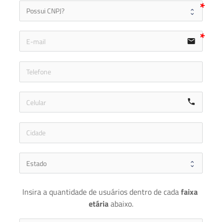
email
icon-ph
call
Insira a quantidade de usuários dentro de cada 
faixa 
etária 
abaixo.