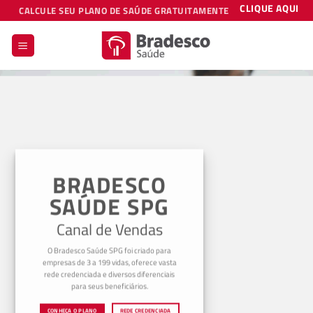
Skip
CLIQUE AQUI
CALCULE SEU PLANO DE SAÚDE GRATUITAMENTE
to
content
BRADESCO
SAÚDE SPG
Canal de Vendas
O Bradesco Saúde SPG foi criado para
empresas de 3 a 199 vidas, oferece vasta
rede credenciada e diversos diferenciais
para seus beneficiários.
CONHEÇA O PLANO
REDE CREDENCIADA