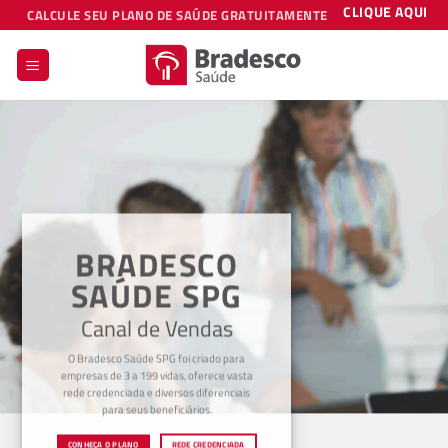
Skip
CLIQUE AQUI
CALCULE SEU PLANO DE SAÚDE GRATUITAMENTE
to
content
BRADESCO
SAÚDE SPG
Canal de Vendas
O Bradesco Saúde SPG foi criado para
empresas de 3 a 199 vidas, oferece vasta
rede credenciada e diversos diferenciais
para seus beneficiários.
CONHEÇA O PLANO
REDE CREDENCIADA