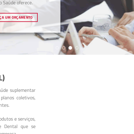
o Saúde oferece.
ÇA UM ORÇAMENTO
L)
aúde suplementar
planos coletivos,
ntes.
dutos e serviços,
 e Dental que se
 empresa.