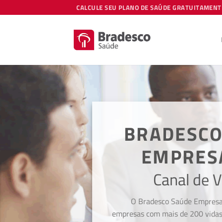
Skip
CALCULE SEU PLANO DE SAÚDE GRATUITAMENT
to
content
BRADESCO
EMPRES
Canal de 
O Bradesco Saúde Empresari
empresas com mais de 200 vidas,