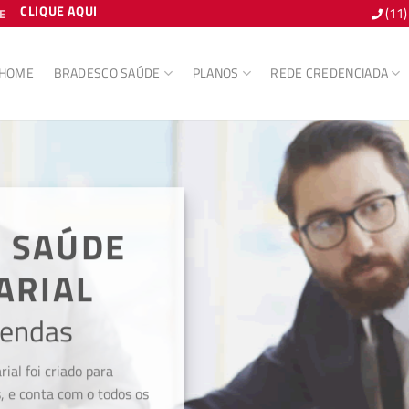
CLIQUE AQUI
(11
E
HOME
BRADESCO SAÚDE
PLANOS
REDE CREDENCIADA
 SAÚDE
ARIAL
Vendas
al foi criado para
 e conta com o todos os