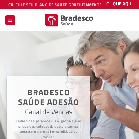
Skip
CLIQUE AQUI
CALCULE SEU PLANO DE SAÚDE GRATUITAMENTE
to
content
BRADESCO
SAÚDE ADESÃO
Canal de Vendas
O plano ideal para você que é ligado a algum
sindicato ou entidade de classe, e permite
contratar o plano de forma individual ou
familiar.