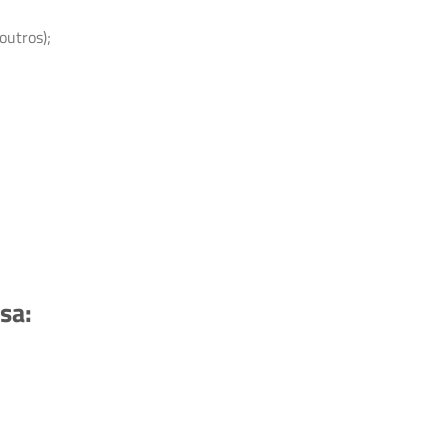
outros);
sa: