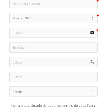
icon
email
icon-ph
call
Insira a quantidade de usuários dentro de cada 
faixa 