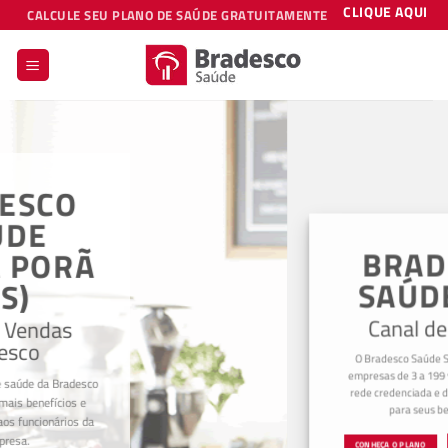
Skip
CLIQUE AQUI
CALCULE SEU PLANO DE SAÚDE GRATUITAMENTE
to
content
BRADESCO
SAÚDE SPG
Canal de Vendas
O Bradesco Saúde SPG foi criado para
empresas de 3 a 199 vidas, oferece vasta
rede credenciada e diversos diferenciais
para seus beneficiários.
CONHEÇA O PLANO
REDE CREDENCIADA