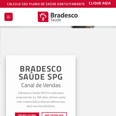
Skip
CLIQUE AQUI
CALCULE SEU PLANO DE SAÚDE GRATUITAMENTE
to
content
BRADESCO
SAÚDE SPG
Canal de Vendas
O Bradesco Saúde SPG foi criado para
empresas de 3 a 199 vidas, oferece vasta
rede credenciada e diversos diferenciais
para seus beneficiários.
CONHEÇA O PLANO
REDE CREDENCIADA