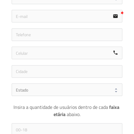
email
icon-ph
call
Insira a quantidade de usuários dentro de cada 
faixa 
etária 
abaixo.