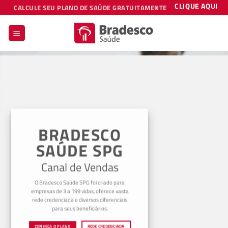
Skip
CLIQUE AQUI
CALCULE SEU PLANO DE SAÚDE GRATUITAMENTE
to
content
BRADESCO
SAÚDE SPG
Canal de Vendas
O Bradesco Saúde SPG foi criado para
empresas de 3 a 199 vidas, oferece vasta
rede credenciada e diversos diferenciais
para seus beneficiários.
CONHEÇA O PLANO
REDE CREDENCIADA