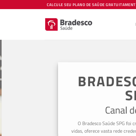
Skip
CALCULE SEU PLANO DE SAÚDE GRATUITAMENT
to
content
BRADES
S
Canal d
O Bradesco Saúde SPG foi cr
vidas, oferece vasta rede creden