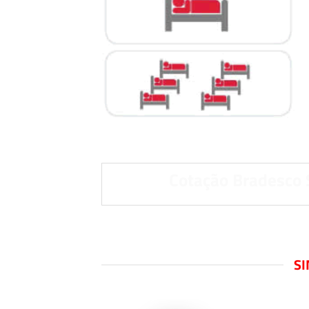
Cotação Bradesco 
SI