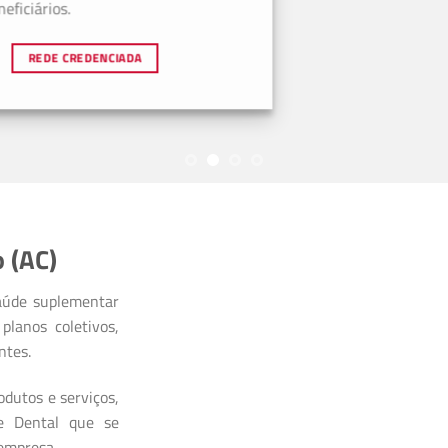
ficiários.
REDE CREDENCIADA
 (AC)
aúde suplementar
planos coletivos,
ntes.
dutos e serviços,
 e Dental que se
 empresa.