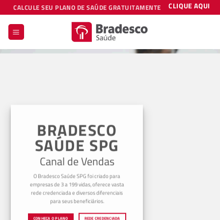
Skip
CLIQUE AQUI
CALCULE SEU PLANO DE SAÚDE GRATUITAMENTE
to
content
BRADESCO
SAÚDE SPG
Canal de Vendas
O Bradesco Saúde SPG foi criado para
empresas de 3 a 199 vidas, oferece vasta
rede credenciada e diversos diferenciais
para seus beneficiários.
CONHEÇA O PLANO
REDE CREDENCIADA