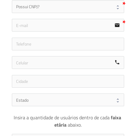
email
icon-ph
call
Insira a quantidade de usuários dentro de cada 
faixa 
etária 
abaixo.