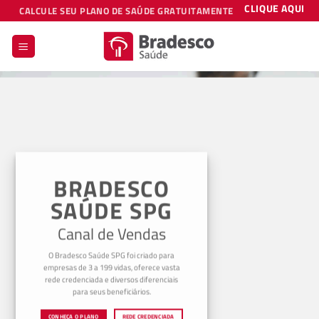
Skip
CLIQUE AQUI
CALCULE SEU PLANO DE SAÚDE GRATUITAMENTE
to
content
BRADESCO
SAÚDE SPG
Canal de Vendas
O Bradesco Saúde SPG foi criado para
empresas de 3 a 199 vidas, oferece vasta
rede credenciada e diversos diferenciais
para seus beneficiários.
CONHEÇA O PLANO
REDE CREDENCIADA