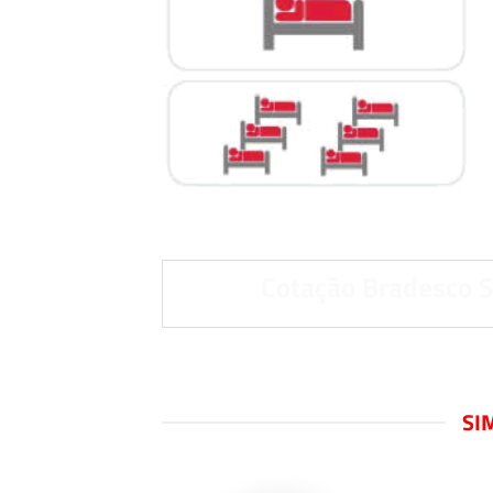
Cotação Bradesco 
SI