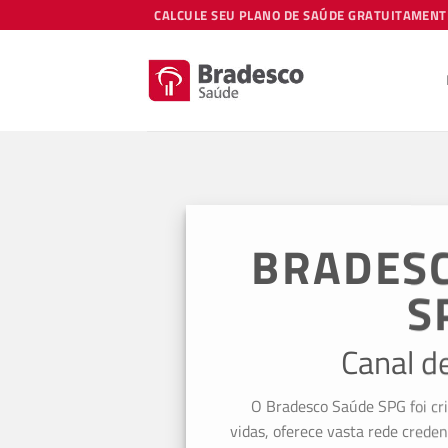
Skip
CALCULE SEU PLANO DE SAÚDE GRATUITAMENT
to
content
BRADES
S
Canal d
O Bradesco Saúde SPG foi cr
vidas, oferece vasta rede creden