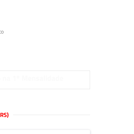
.
to
 na 1º Mensalidade
RS)