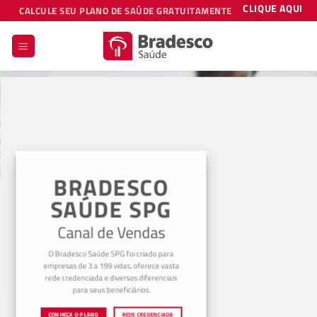
Skip
CLIQUE AQUI
CALCULE SEU PLANO DE SAÚDE GRATUITAMENTE
to
content
BRADESCO
SAÚDE SPG
Canal de Vendas
O Bradesco Saúde SPG foi criado para
empresas de 3 a 199 vidas, oferece vasta
rede credenciada e diversos diferenciais
para seus beneficiários.
CONHEÇA O PLANO
REDE CREDENCIADA