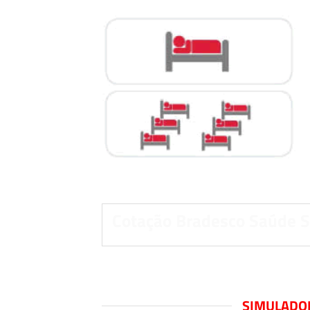
Cotação Bradesco Saúde S
SIMULADOR