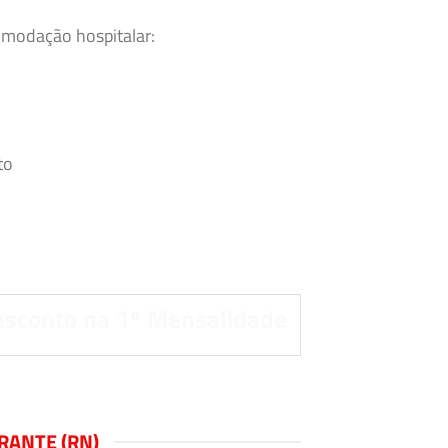
omodação hospitalar:
.
to
esconto na 1º Mensalidade
RANTE (RN)