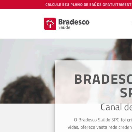
Skip
CALCULE SEU PLANO DE SAÚDE GRATUITAMENT
to
content
BRADES
S
Canal d
O Bradesco Saúde SPG foi cr
vidas, oferece vasta rede creden