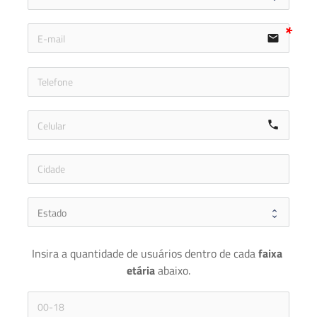
email
icon-ph
call
Insira a quantidade de usuários dentro de cada 
faixa 
etária 
abaixo.