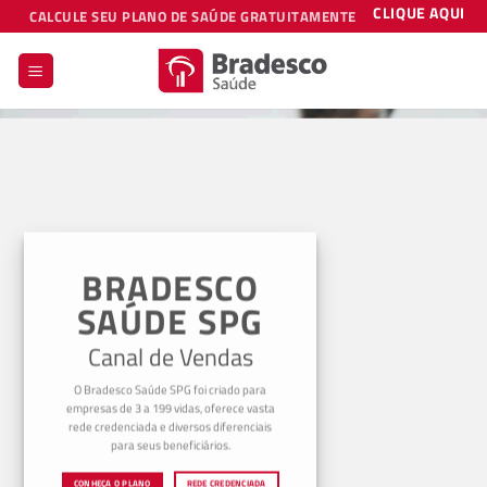
Skip
CLIQUE AQUI
CALCULE SEU PLANO DE SAÚDE GRATUITAMENTE
to
content
BRADESCO
SAÚDE SPG
Canal de Vendas
O Bradesco Saúde SPG foi criado para
empresas de 3 a 199 vidas, oferece vasta
rede credenciada e diversos diferenciais
para seus beneficiários.
CONHEÇA O PLANO
REDE CREDENCIADA