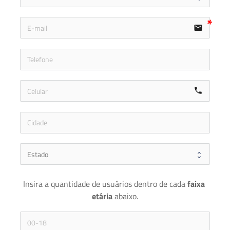
email
icon-ph
call
Insira a quantidade de usuários dentro de cada 
faixa 
etária 
abaixo.