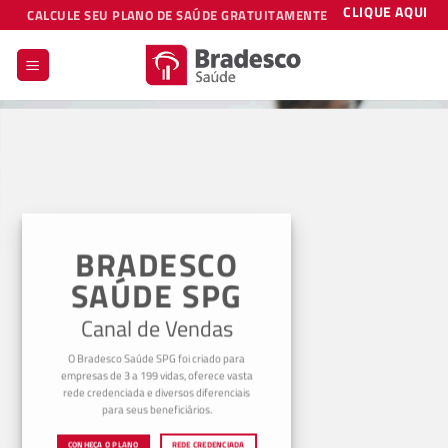
Skip
CLIQUE AQUI
CALCULE SEU PLANO DE SAÚDE GRATUITAMENTE
to
content
BRADESCO
SAÚDE SPG
Canal de Vendas
O Bradesco Saúde SPG foi criado para
empresas de 3 a 199 vidas, oferece vasta
rede credenciada e diversos diferenciais
para seus beneficiários.
CONHEÇA O PLANO
REDE CREDENCIADA