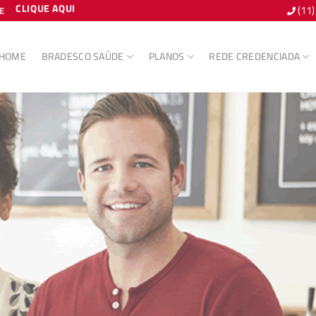
CLIQUE AQUI
(11
E
HOME
BRADESCO SAÚDE
PLANOS
REDE CREDENCIADA
CO SAÚDE
PG
e Vendas
iado para empresas de 3 a 199
ciada e diversos diferenciais para