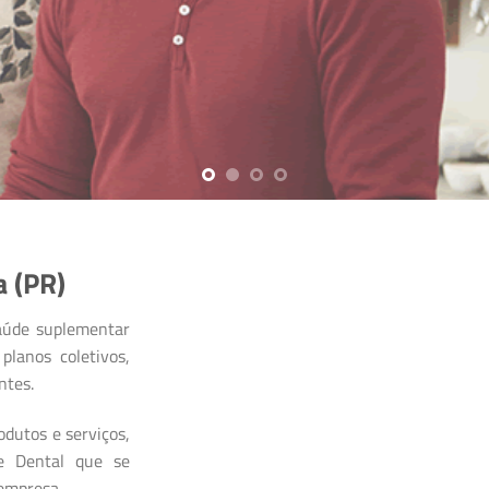
ficiários.
REDE CREDENCIADA
 (PR)
aúde suplementar
planos coletivos,
ntes.
dutos e serviços,
 e Dental que se
 empresa.