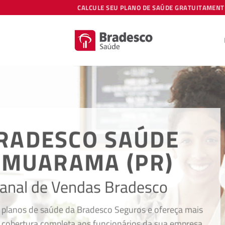
Skip
CALCULE SEU PLANO DE SAÚDE GRATUITAMENT
to
content
BRADES
S
Canal d
O Bradesco Saúde SPG foi cr
vidas, oferece vasta rede creden