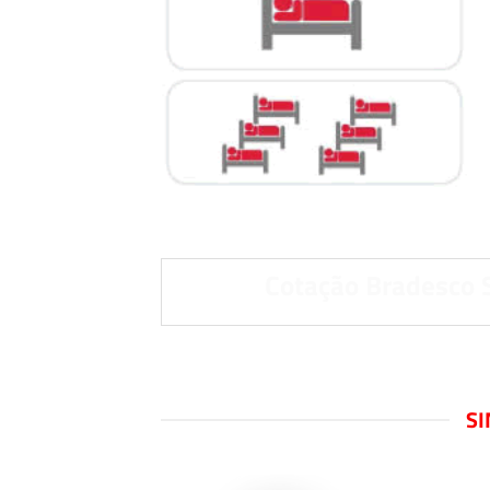
Cotação Bradesco 
SI