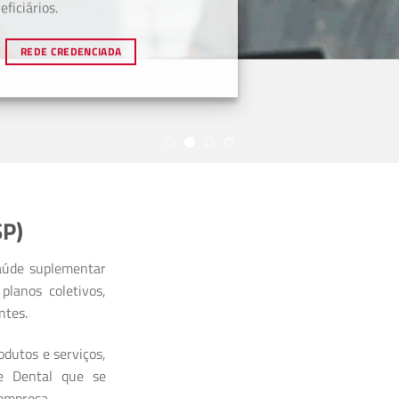
ficiários.
REDE CREDENCIADA
SP)
aúde suplementar
planos coletivos,
ntes.
dutos e serviços,
 e Dental que se
 empresa.