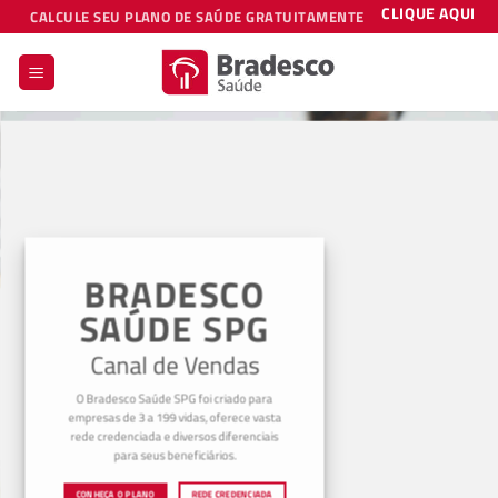
Skip
CLIQUE AQUI
CALCULE SEU PLANO DE SAÚDE GRATUITAMENTE
to
content
BRADESCO
SAÚDE SPG
Canal de Vendas
O Bradesco Saúde SPG foi criado para
empresas de 3 a 199 vidas, oferece vasta
rede credenciada e diversos diferenciais
para seus beneficiários.
CONHEÇA O PLANO
REDE CREDENCIADA