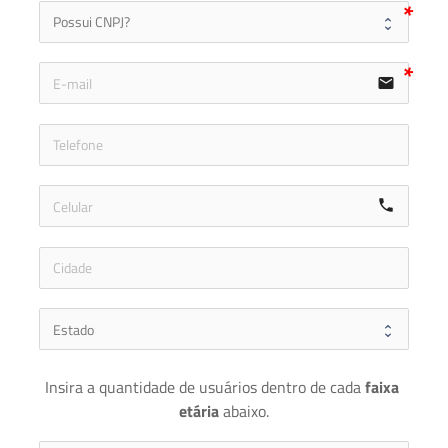
email
icon-ph
call
Insira a quantidade de usuários dentro de cada 
faixa 
etária 
abaixo.