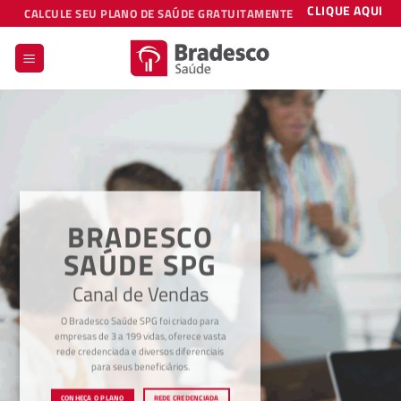
Skip
CLIQUE AQUI
CALCULE SEU PLANO DE SAÚDE GRATUITAMENTE
to
content
BRADESCO
SAÚDE SPG
Canal de Vendas
O Bradesco Saúde SPG foi criado para
empresas de 3 a 199 vidas, oferece vasta
rede credenciada e diversos diferenciais
para seus beneficiários.
CONHEÇA O PLANO
REDE CREDENCIADA