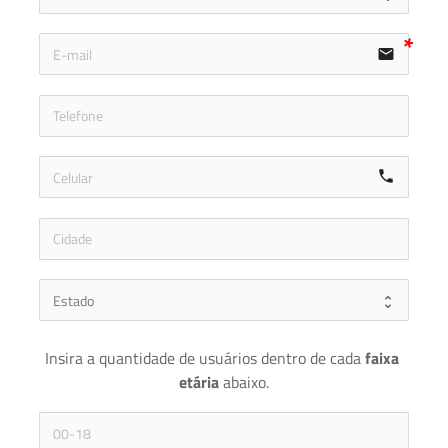
email
icon-ph
call
Insira a quantidade de usuários dentro de cada 
faixa 
etária 
abaixo.