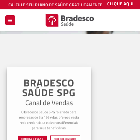
Skip
CLIQUE AQUI
CALCULE SEU PLANO DE SAÚDE GRATUITAMENTE
to
content
BRADESCO
SAÚDE SPG
Canal de Vendas
O Bradesco Saúde SPG foi criado para
empresas de 3 a 199 vidas, oferece vasta
rede credenciada e diversos diferenciais
para seus beneficiários.
CONHEÇA O PLANO
REDE CREDENCIADA