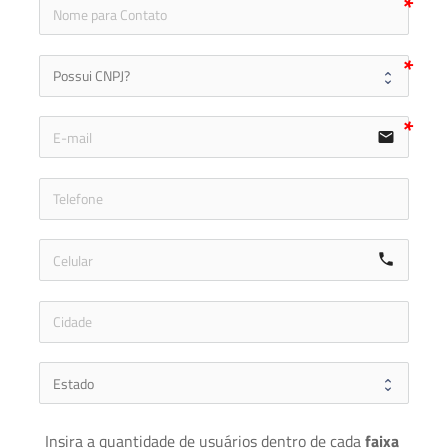
icon
email
icon-ph
call
Insira a quantidade de usuários dentro de cada 
faixa 