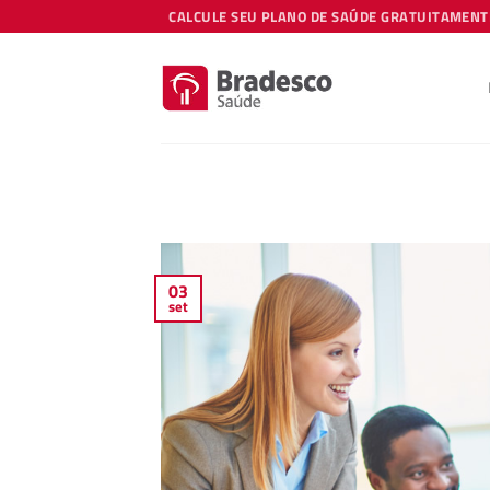
Skip
CALCULE SEU PLANO DE SAÚDE GRATUITAMENT
to
content
03
set