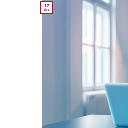
17
dez