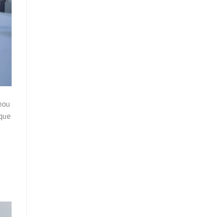
nou
 que