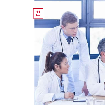
11
fev